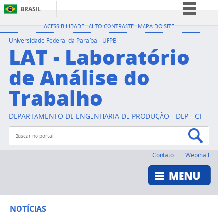
BRASIL
Simplifique!
ACESSIBILIDADE
ALTO CONTRASTE
MAPA DO SITE
Comunica BR
Universidade Federal da Paraíba - UFPB
LAT - Laboratório
Participe
de Análise do
Acesso à informação
Trabalho
Legislação
Canais
DEPARTAMENTO DE ENGENHARIA DE PRODUÇÃO - DEP - CT
Buscar no portal
Bus
Contato
Webmail
NOTÍCIAS