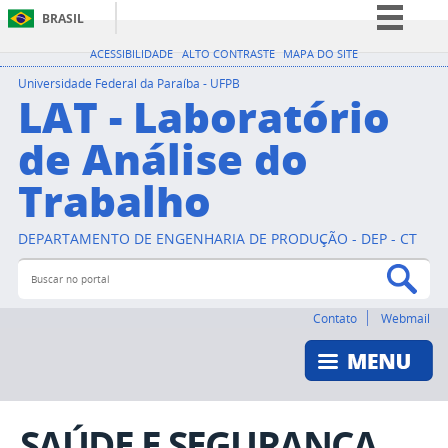
BRASIL
Simplifique!
ACESSIBILIDADE
ALTO CONTRASTE
MAPA DO SITE
Comunica BR
Universidade Federal da Paraíba - UFPB
LAT - Laboratório
Participe
de Análise do
Acesso à informação
Trabalho
Legislação
Canais
DEPARTAMENTO DE ENGENHARIA DE PRODUÇÃO - DEP - CT
Buscar no portal
Bus
Contato
Webmail
SAÚDE E SEGURANÇA