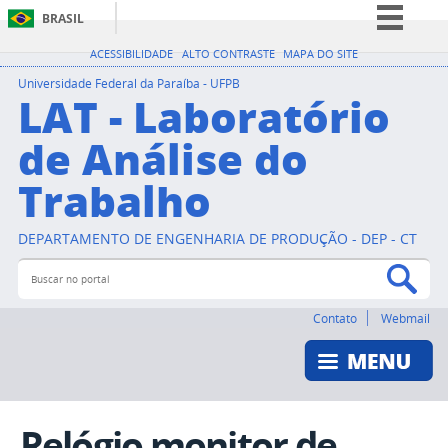
BRASIL
Simplifique!
ACESSIBILIDADE
ALTO CONTRASTE
MAPA DO SITE
Comunica BR
Universidade Federal da Paraíba - UFPB
LAT - Laboratório
Participe
de Análise do
Acesso à informação
Trabalho
Legislação
Canais
DEPARTAMENTO DE ENGENHARIA DE PRODUÇÃO - DEP - CT
Buscar no portal
Bus
Contato
Webmail
Relógio monitor de