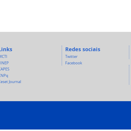
Links
Redes sociais
MCTI
Twitter
FINEP
Facebook
CAPES
CNPq
eset Journal