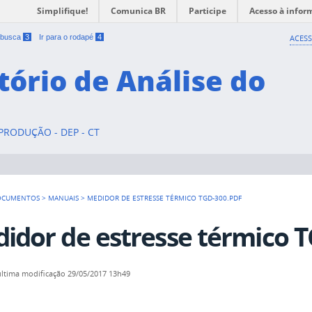
Simplifique!
Comunica BR
Participe
Acesso à infor
a busca
3
Ir para o rodapé
4
ACESS
tório de Análise do
RODUÇÃO - DEP - CT
OCUMENTOS
>
MANUAIS
>
MEDIDOR DE ESTRESSE TÉRMICO TGD-300.PDF
idor de estresse térmico T
última modificação
29/05/2017 13h49