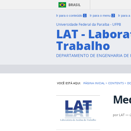
BRASIL
Ir para o conteúdo
1
Ir para o menu
2
Ir para 
Universidade Federal da Paraíba - UFPB
LAT - Labora
Trabalho
DEPARTAMENTO DE ENGENHARIA DE P
VOCÊ ESTÁ AQUI:
PÁGINA INICIAL
>
CONTENTS
>
D
Med
por
LAT
—