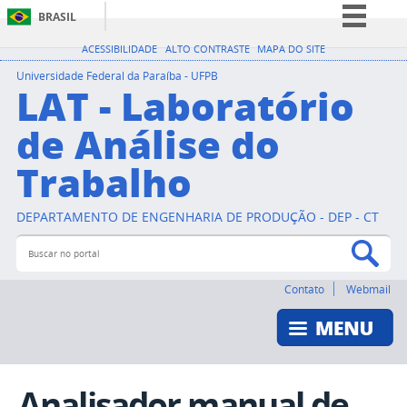
BRASIL
Simplifique!
ACESSIBILIDADE
ALTO CONTRASTE
MAPA DO SITE
Comunica BR
Universidade Federal da Paraíba - UFPB
LAT - Laboratório
Participe
de Análise do
Acesso à informação
Trabalho
Legislação
Canais
DEPARTAMENTO DE ENGENHARIA DE PRODUÇÃO - DEP - CT
Buscar no portal
Bus
Contato
Webmail
Analisador manual de