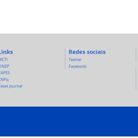
Links
Redes sociais
MCTI
Twitter
FINEP
Facebook
CAPES
CNPq
eset Journal