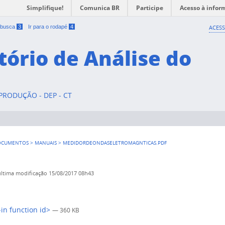
Simplifique!
Comunica BR
Participe
Acesso à infor
a busca
3
Ir para o rodapé
4
ACESS
tório de Análise do
RODUÇÃO - DEP - CT
OCUMENTOS
>
MANUAIS
>
MEDIDORDEONDASELETROMAGNTICAS.PDF
última modificação
15/08/2017 08h43
-in function id>
— 360 KB