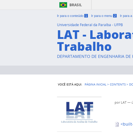
BRASIL
Ir para o conteúdo
1
Ir para o menu
2
Ir para 
Universidade Federal da Paraíba - UFPB
LAT - Labora
Trabalho
DEPARTAMENTO DE ENGENHARIA DE P
VOCÊ ESTÁ AQUI:
PÁGINA INICIAL
>
CONTENTS
>
D
por
LAT
—
<built