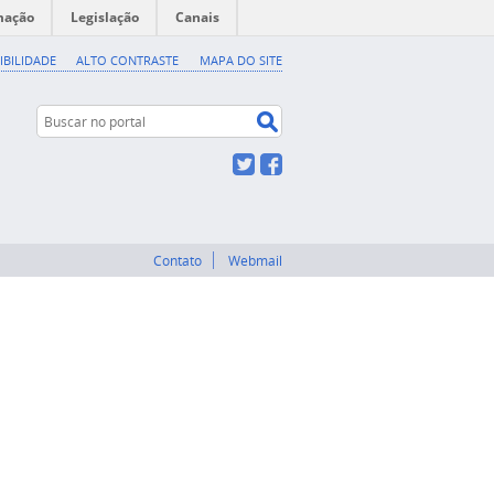
mação
Legislação
Canais
IBILIDADE
ALTO CONTRASTE
MAPA DO SITE
Buscar no portal
Buscar no portal
Twitter
Facebook
Contato
Webmail