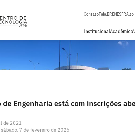
Contato
Fala.BR
EN
ES
FR
Alto
Institucional
Acadêmico
o de Engenharia está com inscrições ab
il de 2021
 sábado, 7 de fevereiro de 2026