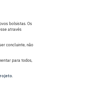
ovos bolsistas. Os
esse através
ser concluinte, não
mentar para todos,
rojeto
.