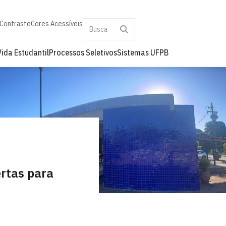
 Contraste
Cores Acessíveis
Vida Estudantil
Processos Seletivos
Sistemas UFPB
ertas para