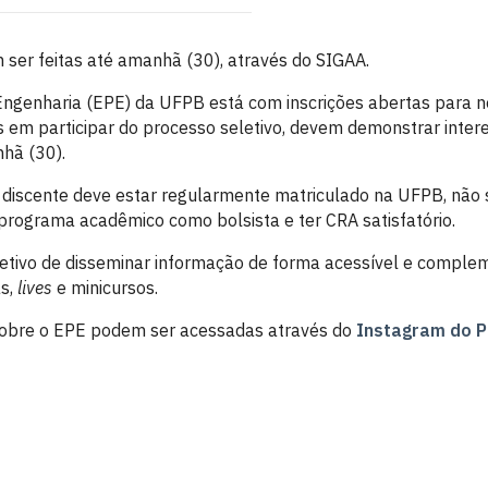
 ser feitas até amanhã (30), através do SIGAA.
 Engenharia (EPE) da UFPB está com inscrições abertas para n
s em participar do processo seletivo, devem demonstrar inter
hã (30).
o discente deve estar regularmente matriculado na UFPB, não 
 programa acadêmico como bolsista e ter CRA satisfatório.
jetivo de disseminar informação de forma acessível e comple
as,
lives
e minicursos.
sobre o EPE podem ser acessadas através do
Instagram do P