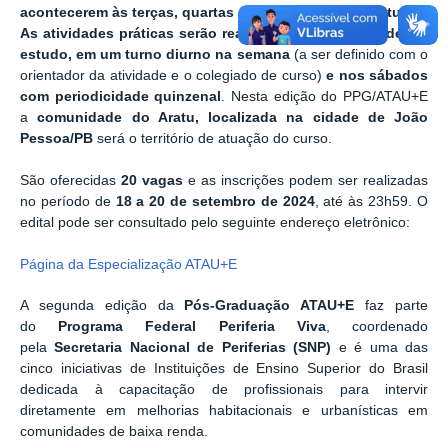
acontecerem às terças, quartas e quintas no turno noturno.
As atividades práticas serão realizadas na comunidade em
estudo, em um turno diurno na semana
(a ser definido com o
orientador da atividade e o colegiado de curso)
e nos sábados
com periodicidade quinzenal
. Nesta edição do PPG/ATAU+E
a
comunidade do Aratu, localizada na cidade de João
Pessoa/PB
será o território de atuação do curso.
São oferecidas
20 vagas
e as inscrições podem ser realizadas
no período de
18 a 20 de setembro de 2024
, até às 23h59. O
edital pode ser consultado pelo seguinte endereço eletrônico:
Página da Especialização ATAU+E
A segunda edição da
Pós-Graduação ATAU+E
faz parte
do
Programa Federal
Periferia Viva
, coordenado
pela
Secretaria Nacional de Periferias (SNP)
e é uma das
cinco iniciativas de Instituições de Ensino Superior do Brasil
dedicada à capacitação de profissionais para intervir
diretamente em melhorias habitacionais e urbanísticas em
comunidades de baixa renda.