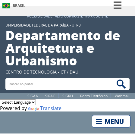
BRASIL
Simplifique!
ACESSIBILIDADE
ALTO CONTRASTE
MAPA DO SITE
Comunica BR
UNIVERSIDADE FEDERAL DA PARAÍBA - UFPB
Departamento de
Participe
Arquitetura e
Acesso à informação
Urbanismo
Legislação
Canais
CENTRO DE TECNOLOGIA - CT / DAU
Buscar no portal
Bus
SIGAA
SIPAC
SIGRH
Ponto Eletrônico
Webmail
Powered by
Translate