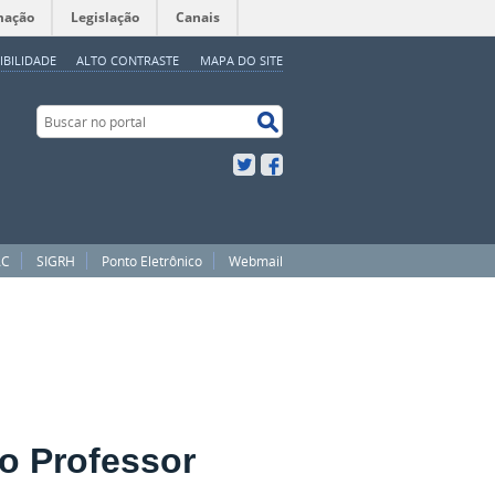
mação
Legislação
Canais
IBILIDADE
ALTO CONTRASTE
MAPA DO SITE
Buscar no portal
Buscar no portal
Twitter
Facebook
AC
SIGRH
Ponto Eletrônico
Webmail
do Professor