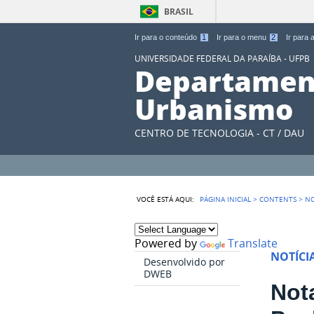
BRASIL
Ir para o conteúdo
1
Ir para o menu
2
Ir para
UNIVERSIDADE FEDERAL DA PARAÍBA - UFPB
Departament
Urbanismo
CENTRO DE TECNOLOGIA - CT / DAU
VOCÊ ESTÁ AQUI:
PÁGINA INICIAL
>
CONTENTS
>
NO
Powered by
Translate
NOTÍCI
Desenvolvido por
DWEB
Not