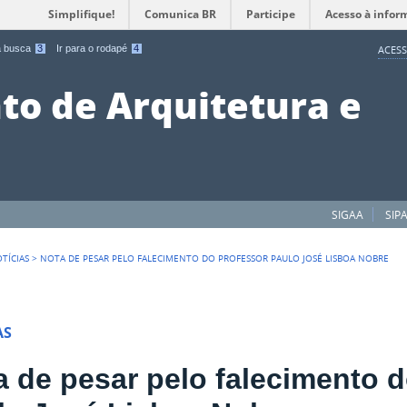
Simplifique!
Comunica BR
Participe
Acesso à infor
 a busca
3
Ir para o rodapé
4
ACESS
o de Arquitetura e
SIGAA
SIP
TÍCIAS
>
NOTA DE PESAR PELO FALECIMENTO DO PROFESSOR PAULO JOSÉ LISBOA NOBRE
AS
a de pesar pelo falecimento 