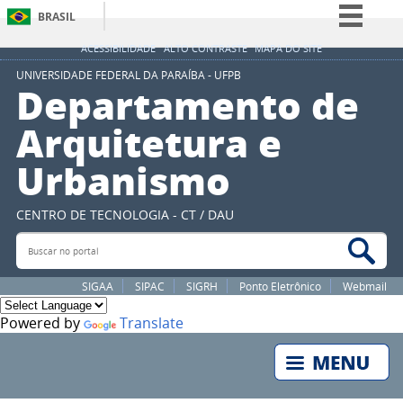
BRASIL
Simplifique!
ACESSIBILIDADE
ALTO CONTRASTE
MAPA DO SITE
Comunica BR
UNIVERSIDADE FEDERAL DA PARAÍBA - UFPB
Departamento de
Participe
Arquitetura e
Acesso à informação
Urbanismo
Legislação
Canais
CENTRO DE TECNOLOGIA - CT / DAU
Buscar no portal
Bus
SIGAA
SIPAC
SIGRH
Ponto Eletrônico
Webmail
Powered by
Translate