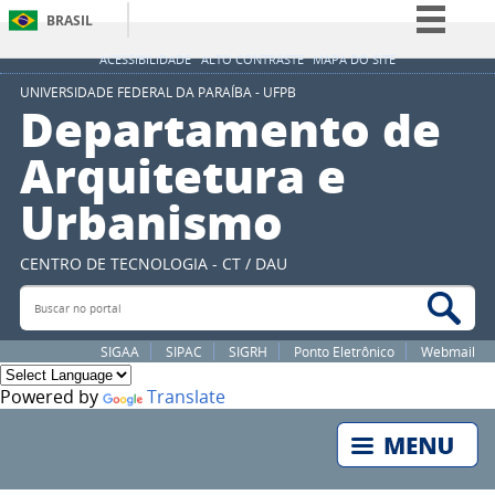
BRASIL
Simplifique!
ACESSIBILIDADE
ALTO CONTRASTE
MAPA DO SITE
Comunica BR
UNIVERSIDADE FEDERAL DA PARAÍBA - UFPB
Departamento de
Participe
Arquitetura e
Acesso à informação
Urbanismo
Legislação
Canais
CENTRO DE TECNOLOGIA - CT / DAU
Buscar no portal
Bus
SIGAA
SIPAC
SIGRH
Ponto Eletrônico
Webmail
Powered by
Translate