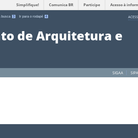
Simplifique!
Comunica BR
Participe
Acesso à infor
 a busca
3
Ir para o rodapé
4
ACESS
o de Arquitetura e
SIGAA
SIP