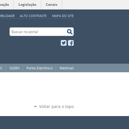
mação
Legislação
Canais
IBILIDADE
ALTO CONTRASTE
MAPA DO SITE
Buscar no portal
Buscar no portal
Twitter
Facebook
AC
SIGRH
Ponto Eletrônico
Webmail
Voltar para o topo